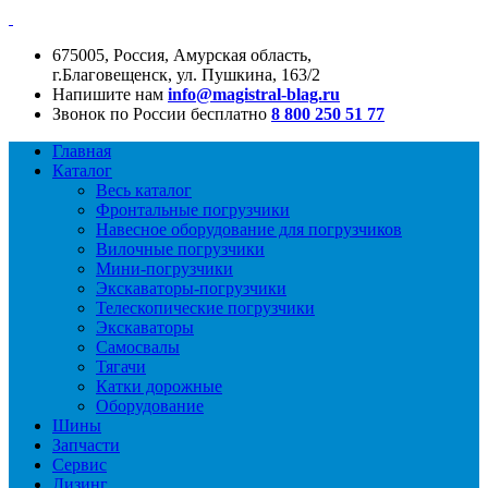
675005, Россия, Амурская область,
г.Благовещенск, ул. Пушкина, 163/2
Напишите нам
info@magistral-blag.ru
Звонок по России бесплатно
8 800 250 51 77
Главная
Каталог
Весь каталог
Фронтальные погрузчики
Навесное оборудование для погрузчиков
Вилочные погрузчики
Мини-погрузчики
Экскаваторы-погрузчики
Телескопические погрузчики
Экскаваторы
Самосвалы
Тягачи
Катки дорожные
Оборудование
Шины
Запчасти
Сервис
Лизинг