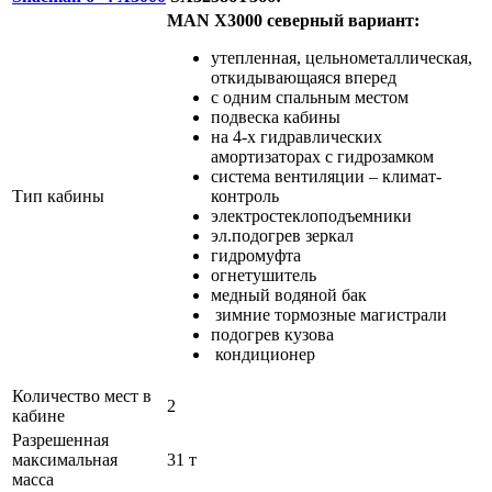
MAN X3000 северный вариант:
утепленная, цельнометаллическая,
откидывающаяся вперед
с одним спальным местом
подвеска кабины
на 4-х гидравлических
амортизаторах с гидрозамком
система вентиляции – климат-
Тип кабины
контроль
электростеклоподъемники
эл.подогрев зеркал
гидромуфта
огнетушитель
медный водяной бак
зимние тормозные магистрали
подогрев кузова
кондиционер
Количество мест в
2
кабине
Разрешенная
максимальная
31 т
масса