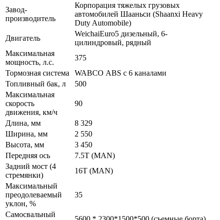
Корпорация тяжелых грузовых
Завод-
автомобилей Шааньси (Shaanxi Heavy
производитель
Duty Automobile)
WeichaiEuro5 дизельный, 6-
Двигатель
цилиндровый, рядный
Максимальная
375
мощность, л.с.
Тормозная система
WABCO ABS c 6 каналами
Топливный бак, л
500
Максимальная
скорость
90
движения, км/ч
Длина, мм
8 329
Ширина, мм
2 550
Высота, мм
3 450
Передняя ось
7.5Т (MAN)
Задний мост (4
16Т (MAN)
стремянки)
Максимальный
преодолеваемый
35
уклон, %
Самосвальный
5600 * 2300*1500*500 (съемные борта)