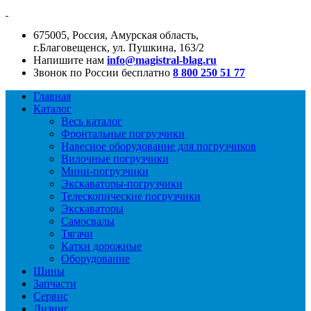
675005, Россия, Амурская область,
г.Благовещенск, ул. Пушкина, 163/2
Напишите нам
info@magistral-blag.ru
Звонок по России бесплатно
8 800 250 51 77
Главная
Каталог
Весь каталог
Фронтальные погрузчики
Навесное оборудование для погрузчиков
Вилочные погрузчики
Мини-погрузчики
Экскаваторы-погрузчики
Телескопические погрузчики
Экскаваторы
Самосвалы
Тягачи
Катки дорожные
Оборудование
Шины
Запчасти
Сервис
Лизинг