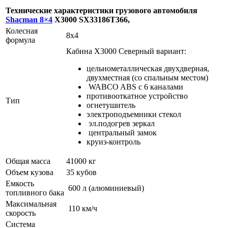
Технические характеристики грузового автомобиля
Shacman 8×4
X3000 SX33186T366,
Колесная
8х4
формула
Кабина X3000 Северный вариант:
цельнометаллическая двухдверная,
двухместная (со спальным местом)
WABCO ABS c 6 каналами
противооткатное устройство
Тип
огнетушитель
электроподъемники стекол
эл.подогрев зеркал
центральный замок
круиз-контроль
Общая масса
41000 кг
Объем кузова
35 кубов
Емкость
600 л (алюминиевый)
топливного бака
Максимальная
110 км/ч
скорость
Система