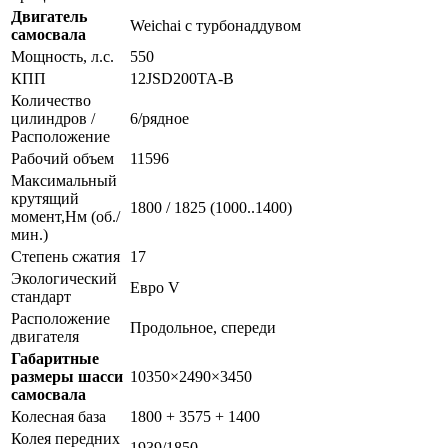
Двигатель
Weichai с турбонаддувом
самосвала
Мощность, л.с.
550
КПП
12JSD200TA-B
Количество
цилиндров /
6/рядное
Расположение
Рабочий объем
11596
Максимальный
крутящий
1800 / 1825 (1000..1400)
момент,Нм (об./
мин.)
Степень сжатия
17
Экологический
Евро V
стандарт
Расположение
Продольное, спереди
двигателя
Габаритные
размеры шасси
10350×2490×3450
самосвала
Колесная база
1800 + 3575 + 1400
Колея передних
1939/1850