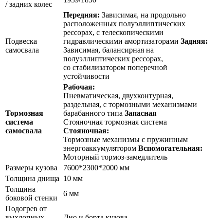
/ задних колес
Передняя:
Зависимая, на продольно
расположенных полуэллиптических
рессорах, с телескопическими
Подвеска
гидравлическими амортизаторами
Задняя:
самосвала
Зависимая, балансирная на
полуэллиптических рессорах,
со стабилизатором поперечной
устойчивости
Рабочая:
Пневматическая, двухконтурная,
раздельная, с тормозными механизмами
Тормозная
барабанного типа
Запасная
система
Стояночная тормозная система
самосвала
Стояночная:
Тормозные механизмы с пружинным
энергоаккумулятором
Вспомогательная:
Моторный тормоз-замедлитель
Размеры кузова
7600*2300*2000 мм
Толщина днища
10 мм
Толщина
6 мм
боковой стенки
Подогрев от
выхлопных
Дно и борта кузова