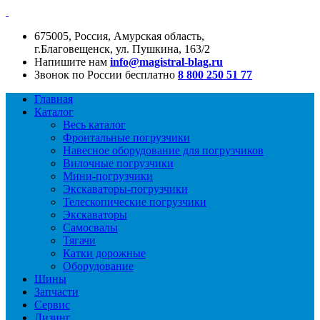
675005, Россия, Амурская область,
г.Благовещенск, ул. Пушкина, 163/2
Напишите нам
info@magistral-blag.ru
Звонок по России бесплатно
8 800 250 51 77
Главная
Каталог
Весь каталог
Фронтальные погрузчики
Навесное оборудование для погрузчиков
Вилочные погрузчики
Мини-погрузчики
Экскаваторы-погрузчики
Телескопические погрузчики
Экскаваторы
Самосвалы
Тягачи
Катки дорожные
Оборудование
Шины
Запчасти
Сервис
Лизинг