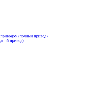
 приводом (полный привод)
адний привод)