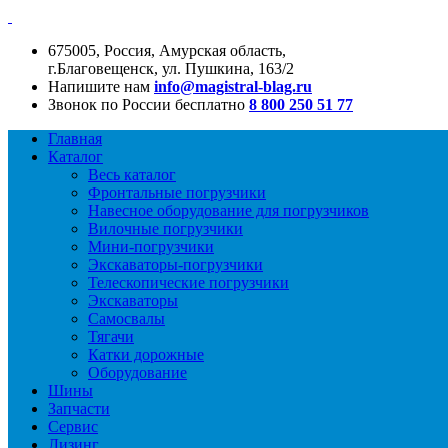
675005, Россия, Амурская область,
г.Благовещенск, ул. Пушкина, 163/2
Напишите нам
info@magistral-blag.ru
Звонок по России бесплатно
8 800 250 51 77
Главная
Каталог
Весь каталог
Фронтальные погрузчики
Навесное оборудование для погрузчиков
Вилочные погрузчики
Мини-погрузчики
Экскаваторы-погрузчики
Телескопические погрузчики
Экскаваторы
Самосвалы
Тягачи
Катки дорожные
Оборудование
Шины
Запчасти
Сервис
Лизинг