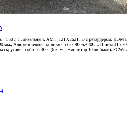
0
 – 550 л.с., дизельный, АМТ: 12TX2621TD с ретардером, КОМ 
990 мм., Алюминиевый топливный бак 900л.+400л., Шины 315-70
а кругового обзора 360° (6 камер +монитор 10 дюймов), FCW/
24