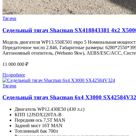
Тягачи
Седельный тягач Shacman SX418843381 4x2 X500
Модель двигателя WP13.550E501 евро 5 Номинальная мощность
Передаточное число 2.846, Габаритные размеры: 6280*2550*3
Автономный отопитель, (Webasto 9kw), AEBS/ESC/ACC, Систем
11 000 000
₽
Подробнее
Тягачи
Седельный тягач Shacman 6x4 X3000 SX42584V3
Двигатель WP12.430E50 (430 л.с)
КПП 12JSDX220TA-B
Передняя ось 7,5Т MAN
Задний мост 16Т MAN
Топливный бак 700л