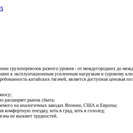
85
ении грузоперевозок разного уровня - от междугородних до меж
ашин к эксплуатационным усиленным нагрузкам и суровому кли
бованность китайских тягачей, является доступная ценовая пол
зносу;
но расширяет рынок сбыта;
ваемого на аналогичных заводах Японии, США и Европы;
 комфортную поездку, хоть в град, хоть в гололед;
гача не вызовет трудностей.