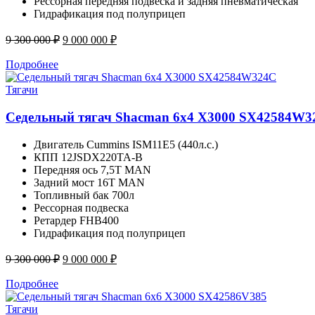
Рессорная передняя подвеска и задняя пневматическая
Гидрафикация под полуприцеп
Первоначальная
Текущая
9 300 000
₽
9 000 000
₽
цена
цена:
составляла
9
Подробнее
9
000
300
Тягачи
000 ₽.
000 ₽.
Седельный тягач Shacman 6x4 X3000 SX42584W3
Двигатель Cummins ISM11E5 (440л.с.)
КПП 12JSDX220TA-B
Передняя ось 7,5Т MAN
Задний мост 16Т MAN
Топливный бак 700л
Рессорная подвеска
Ретардер FHB400
Гидрафикация под полуприцеп
Первоначальная
Текущая
9 300 000
₽
9 000 000
₽
цена
цена:
составляла
9
Подробнее
9
000
300
Тягачи
000 ₽.