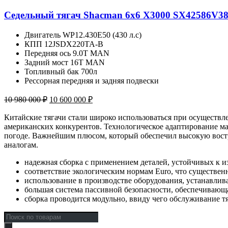
000 ₽.
Седельный тягач Shacman 6x6 X3000 SX42586V3
Двигатель WP12.430E50 (430 л.с)
КПП 12JSDX220TA-B
Передняя ось 9.0Т MAN
Задний мост 16Т MAN
Топливный бак 700л
Рессорная передняя и задняя подвески
Первоначальная
Текущая
10 980 000
₽
10 600 000
₽
цена
цена:
составляла
10
Китайские тягачи стали широко использоваться при осуществл
10
600
американских конкурентов. Технологическое адаптирование м
980
погоде. Важнейшим плюсом, который обеспечил высокую востре
000 ₽.
аналогам.
000 ₽.
надежная сборка с применением деталей, устойчивых к и
соответствие экологическим нормам Euro, что существен
использование в производстве оборудования, устанавли
большая система пассивной безопасности, обеспечивающая
сборка проводится модульно, ввиду чего обслуживание тя
Поиск
товаров