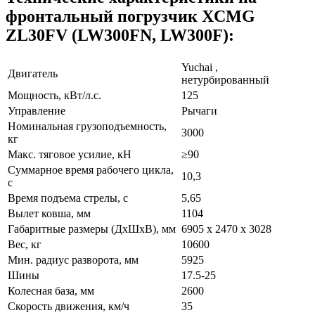
фронтальный погрузчик XCMG
ZL30FV (LW300FN, LW300F):
Yuchai ,
Двигатель
нетурбированный
Мощность, кВт/л.с.
125
Управление
Рычаги
Номинальная грузоподъемность,
3000
кг
Макс. тяговое усилие, кН
≥90
Суммарное время рабочего цикла,
10,3
с
Время подъема стрелы, с
5,65
Вылет ковша, мм
1104
Габаритные размеры (ДхШхВ), мм
6905 x 2470 x 3028
Вес, кг
10600
Мин. радиус разворота, мм
5925
Шины
17.5-25
Колесная база, мм
2600
Скорость движения, км/ч
35