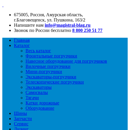
675005, Россия, Амурская область,
г.Благовещенск, ул. Пушкина, 163/2
Напишите нам
info@magistral-blag.ru
Звонок по России бесплатно
8 800 250 51 77
Главная
Каталог
Весь каталог
Фронтальные погрузчики
Навесное оборудование для погрузчиков
Вилочные погрузчики
Мини-погрузчики
Экскаваторы-погрузчики
Телескопические погрузчики
Экскаваторы
Самосвалы
Тягачи
Катки дорожные
Оборудование
Шины
Запчасти
Сервис
Лизинг