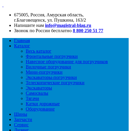
675005, Россия, Амурская область,
г.Благовещенск, ул. Пушкина, 163/2
Напишите нам
info@magistral-blag.ru
Звонок по России бесплатно
8 800 250 51 77
Главная
Каталог
Весь каталог
Фронтальные погрузчики
Навесное оборудование для погрузчиков
Вилочные погрузчики
Мини-погрузчики
Экскаваторы-погрузчики
Телескопические погрузчики
Экскаваторы
Самосвалы
Тягачи
Катки дорожные
Оборудование
Шины
Запчасти
Сервис
Лизинг