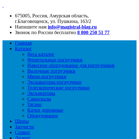
675005, Россия, Амурская область,
г.Благовещенск, ул. Пушкина, 163/2
Напишите нам
info@magistral-blag.ru
Звонок по России бесплатно
8 800 250 51 77
Главная
Каталог
Весь каталог
Фронтальные погрузчики
Навесное оборудование для погрузчиков
Вилочные погрузчики
Мини-погрузчики
Экскаваторы-погрузчики
Телескопические погрузчики
Экскаваторы
Самосвалы
Тягачи
Катки дорожные
Оборудование
Шины
Запчасти
Сервис
Лизинг