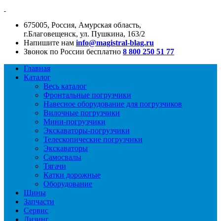
675005, Россия, Амурская область,
г.Благовещенск, ул. Пушкина, 163/2
Напишите нам
info@magistral-blag.ru
Звонок по России бесплатно
8 800 250 51 77
Главная
Каталог
Весь каталог
Фронтальные погрузчики
Навесное оборудование для погрузчиков
Вилочные погрузчики
Мини-погрузчики
Экскаваторы-погрузчики
Телескопические погрузчики
Экскаваторы
Самосвалы
Тягачи
Катки дорожные
Оборудование
Шины
Запчасти
Сервис
Лизинг