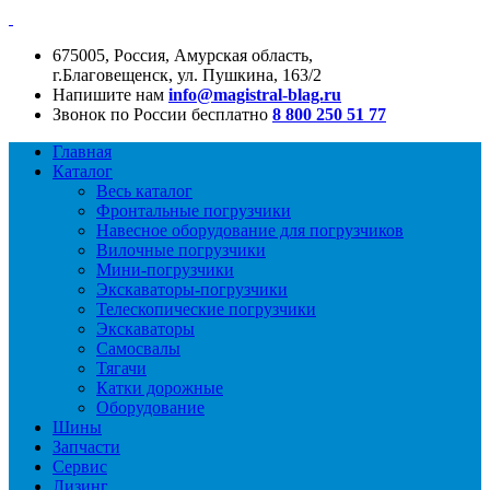
675005, Россия, Амурская область,
г.Благовещенск, ул. Пушкина, 163/2
Напишите нам
info@magistral-blag.ru
Звонок по России бесплатно
8 800 250 51 77
Главная
Каталог
Весь каталог
Фронтальные погрузчики
Навесное оборудование для погрузчиков
Вилочные погрузчики
Мини-погрузчики
Экскаваторы-погрузчики
Телескопические погрузчики
Экскаваторы
Самосвалы
Тягачи
Катки дорожные
Оборудование
Шины
Запчасти
Сервис
Лизинг