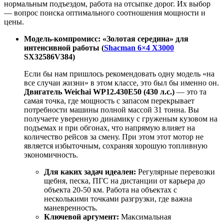
нормальным подъездом, работа на отсыпке дорог. Их выбор
— вопрос поиска оптимального соотношения мощности и
цены.
Модель-компромисс: «Золотая середина» для
интенсивной работы (
Shacman 6×4 X3000
SX32586V384)
Если бы нам пришлось рекомендовать одну модель «на
все случаи жизни» в этом классе, это был бы именно он.
Двигатель Weichai WP12.430E50 (430 л.с.)
— это та
самая точка, где мощность с запасом перекрывает
потребности машины полной массой 31 тонна. Вы
получаете уверенную динамику с груженым кузовом на
подъемах и при обгонах, что напрямую влияет на
количество рейсов за смену. При этом этот мотор не
является избыточным, сохраняя хорошую топливную
экономичность.
Для каких задач идеален:
Регулярные перевозки
щебня, песка, ПГС на дистанции от карьера до
объекта 20-50 км. Работа на объектах с
несколькими точками разгрузки, где важна
маневренность.
Ключевой аргумент:
Максимальная