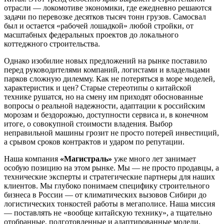
отрасли — локомотиве экономики, где ежедневно решаются
задачи по перевозке десятков тысяч тонн грузов. Самосвал
был и остается «рабочей лошадкой» любой стройки, от
масштабных федеральных проектов до локального
коттеджного строительства.
Однако изобилие новых предложений на рынке поставило
перед руководителями компаний, логистами и владельцами
парков сложную дилемму. Как не потеряться в море моделей,
характеристик и цен? Старые стереотипы о китайской
технике рушатся, но на смену им приходят обоснованные
вопросы о реальной надежности, адаптации к российским
морозам и бездорожью, доступности сервиса и, в конечном
итоге, о совокупной стоимости владения. Выбор
неправильной машины грозит не просто потерей инвестиций,
а срывом сроков контрактов и ударом по репутации.
Наша компания
«Магистраль»
уже много лет занимает
особую позицию на этом рынке. Мы — не просто продавцы, а
технические эксперты и стратегические партнеры для наших
клиентов. Мы глубоко понимаем специфику строительного
бизнеса в России — от климатических вызовов Сибири до
логистических тонкостей работы в мегаполисе. Наша миссия
— поставлять не «вообще китайскую технику», а тщательно
отобранные, подготовленные и адаптированные модели,