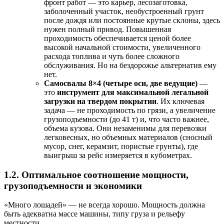
фронт работ — это карьер, лесозаготовка,
заболоченный участок, необустроенный грунт
после дождя или постоянные крутые склоны, здесь
нужен полный привод. Повышенная
проходимость обеспечивается ценой более
высокой начальной стоимости, увеличенного
расхода топлива и чуть более сложного
обслуживания. Но на бездорожье альтернатив ему
нет.
Самосвалы 8×4 (четыре оси, две ведущие)
—
это
инструмент для максимальной легальной
загрузки на твердом покрытии
. Их ключевая
задача — не проходимость по грязи, а увеличение
грузоподъемности (до 41 т) и, что часто важнее,
объема кузова. Они незаменимы для перевозки
легковесных, но объемных материалов (сносный
мусор, снег, керамзит, пористые грунты), где
выигрыш за рейс измеряется в кубометрах.
1.2. Оптимальное соотношение мощности,
грузоподъемности и экономики
«Много лошадей» — не всегда хорошо. Мощность должна
быть адекватна массе машины, типу груза и рельефу
местности.