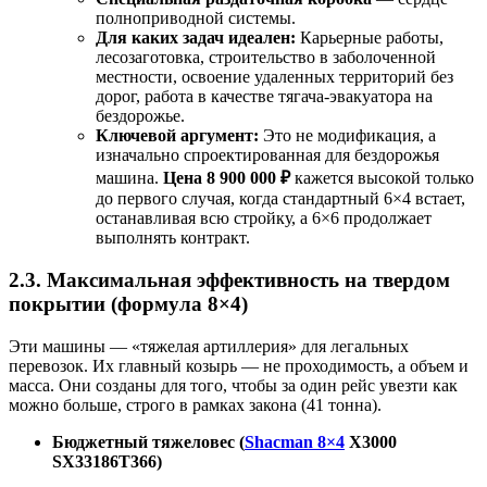
полноприводной системы.
Для каких задач идеален:
Карьерные работы,
лесозаготовка, строительство в заболоченной
местности, освоение удаленных территорий без
дорог, работа в качестве тягача-эвакуатора на
бездорожье.
Ключевой аргумент:
Это не модификация, а
изначально спроектированная для бездорожья
машина.
Цена 8 900 000 ₽
кажется высокой только
до первого случая, когда стандартный 6×4 встает,
останавливая всю стройку, а 6×6 продолжает
выполнять контракт.
2.3. Максимальная эффективность на твердом
покрытии (формула 8×4)
Эти машины — «тяжелая артиллерия» для легальных
перевозок. Их главный козырь — не проходимость, а объем и
масса. Они созданы для того, чтобы за один рейс увезти как
можно больше, строго в рамках закона (41 тонна).
Бюджетный тяжеловес (
Shacman 8×4
X3000
SX33186T366)