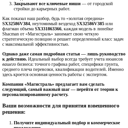
Закрывают все ключевые ниши
— от городской
стройки до карьерных работ.
Как показал наш разбор, будь то «золотая середина»
SX32586V384
, неутомимый вездеход
SX32586V385
или
флагман объема
SX331863366
, каждая модель в линейке
Shacman от «Магистраль» занимает свою четкую
стратегическую позицию и решает определенный класс задач
с максимальной эффективностью.
Однако даже самая подробная статья — лишь руководство
к действию.
Идеальный выбор всегда требует учета нюансов
вашего
бизнеса: точного графика работ, специфики грунта,
среднего плеча перевозки, квалификации водителей. Именно
здесь кроется основная ценность работы с экспертом.
Компания «Магистраль» предлагает вам сделать
следующий, самый важный шаг — перейти от теории к
персонализированному расчету.
Ваши возможности для принятия взвешенного
решения:
Получите индивидуальный подбор и коммерческое
предложение.