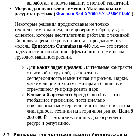
выработал, а новую машину с полной гарантией.
Модель для ценителей «имени»: Максимальный
ресурс и престиж (
Shacman 6×4 X3000 SX32586T384С
)
Некоторые решения продиктованы не только
техническим заданием, но и доверием к бренду. Для
клиентов, которые десятилетиями работали с техникой
Cummins и ценят ее репутацию, мы предлагаем эту
модель.
Двигатель Cummins на 440 л.с.
— это эталон
надежности и топливной эффективности в мировом
грузовом машиностроении.
Для каких задач идеален:
Длительные контракты
с высокой нагрузкой, где критична
бесперебойность и минимизация рисков. Парки,
уже имеющие технику с моторами Cummins и
стремящиеся унифицировать парк.
Ключевой аргумент:
Бренд Cummins — это
глобальное признание, потенциально
повышенный межсервисный интервал и высокая
ликвидность техники на вторичном рынке.
Цена 9
200 000 ₽
— это инвестиция в долгосрочный
ресурс и репутацию.
2.2. Решение для экстремального бездорожья и