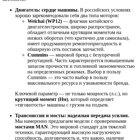
Двигатель: сердце машины.
В российских условиях
хорошо зарекомендовали себя два типа моторов:
Weichai (WP12)
— флагман китайского
двигателестроения, широко распространен,
обладает отличным крутящим моментом на
низких оборотах (что критично для самосвала),
имеет продуманную ремонтопригодность и
обширную сеть поставок запчастей.
Cummins
— мировой бренд с безупречной
репутацией. Часто характеризуется повышенным
запасом прочности и топливной экономичностью
на определенных режимах. Выбор в пользу
Cummins — это часто выбор в пользу
максимального ресурса и узнаваемости бренда.
Ключевой параметр — не только мощность (л.с.), но
крутящий момент (Нм)
, который определяет
«тяговитость» машины с грузом на подъем.
Трансмиссия и мосты: надежная передача усилия.
Мы намеренно предлагаем модели с проверенными
мостами MAN
. Это мировой стандарт для тяжелой
техники, гарантирующий высокую нагрузочную
способность, долговечность и, что важно, наличие