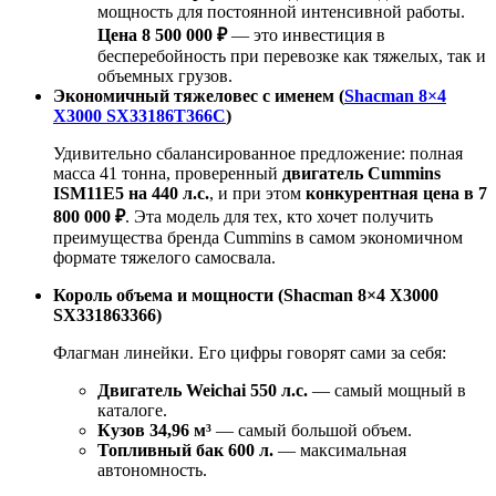
мощность для постоянной интенсивной работы.
Цена 8 500 000 ₽
— это инвестиция в
бесперебойность при перевозке как тяжелых, так и
объемных грузов.
Экономичный тяжеловес с именем (
Shacman 8×4
X3000 SX33186T366С
)
Удивительно сбалансированное предложение: полная
масса 41 тонна, проверенный
двигатель Cummins
ISM11E5 на 440 л.с.
, и при этом
конкурентная цена в 7
800 000 ₽
. Эта модель для тех, кто хочет получить
преимущества бренда Cummins в самом экономичном
формате тяжелого самосвала.
Король объема и мощности (Shacman 8×4 X3000
SX331863366)
Флагман линейки. Его цифры говорят сами за себя:
Двигатель Weichai 550 л.с.
— самый мощный в
каталоге.
Кузов 34,96 м³
— самый большой объем.
Топливный бак 600 л.
— максимальная
автономность.