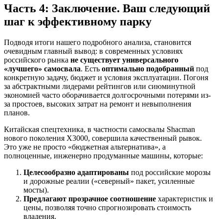
Часть 4: Заключение. Ваш следующий
шаг к эффективному парку
Подводя итоги нашего подробного анализа, становится
очевидным главный вывод: в современных условиях
российского рынка
не существует универсального
«лучшего» самосвала
. Есть
оптимально подобранный
под
конкретную задачу, бюджет и условия эксплуатации. Погоня
за абстрактными лидерами рейтингов или сиюминутной
экономией часто оборачивается долгосрочными потерями из-
за простоев, высоких затрат на ремонт и невыполнения
планов.
Китайская спецтехника, в частности самосвалы Shacman
нового поколения X3000, совершила качественный рывок.
Это уже не просто «бюджетная альтернатива», а
полноценные, инженерно продуманные машины, которые:
Целесообразно адаптированы
под российские морозы
и дорожные реалии («северный» пакет, усиленные
мосты).
Предлагают прозрачное соотношение
характеристик и
цены, позволяя точно спрогнозировать стоимость
владения.