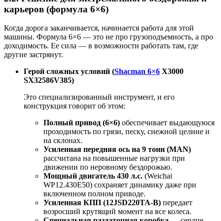
карьеров (формула 6×6)
Когда дорога заканчивается, начинается работа для этой
машины. Формула 6×6 — это не про грузоподъемность, а про
доходимость. Ее сила — в возможности работать там, где
другие застрянут.
Герой сложных условий (
Shacman 6×6
X3000
SX32586V385)
Это специализированный инструмент, и его
конструкция говорит об этом:
Полный привод (6×6)
обеспечивает выдающуюся
проходимость по грязи, песку, снежной целине и
на склонах.
Усиленная передняя ось на 9 тонн (MAN)
рассчитана на повышенные нагрузки при
движении по неровному бездорожью.
Мощный двигатель 430 л.с.
(Weichai
WP12.430E50) сохраняет динамику даже при
включенном полном приводе.
Усиленная КПП (12JSD220TA-B)
передает
возросший крутящий момент на все колеса.
Специальная раздаточная коробка
— сердце