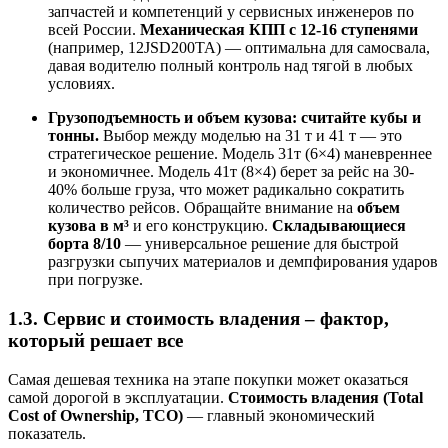
запчастей и компетенций у сервисных инженеров по
всей России.
Механическая КПП с 12-16 ступенями
(например, 12JSD200TA) — оптимальна для самосвала,
давая водителю полный контроль над тягой в любых
условиях.
Грузоподъемность и объем кузова: считайте кубы и
тонны.
Выбор между моделью на 31 т и 41 т — это
стратегическое решение. Модель 31т (6×4) маневреннее
и экономичнее. Модель 41т (8×4) берет за рейс на 30-
40% больше груза, что может радикально сократить
количество рейсов. Обращайте внимание на
объем
кузова в м³
и его конструкцию.
Складывающиеся
борта 8/10
— универсальное решение для быстрой
разгрузки сыпучих материалов и демпфирования ударов
при погрузке.
1.3. Сервис и стоимость владения – фактор,
который решает все
Самая дешевая техника на этапе покупки может оказаться
самой дорогой в эксплуатации.
Стоимость владения (Total
Cost of Ownership, TCO)
— главный экономический
показатель.