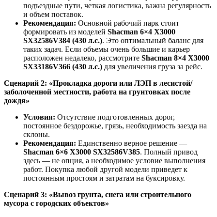
подъездные пути, четкая логистика, важна регулярность
и объем поставок.
Рекомендация:
Основной рабочий парк стоит
формировать из моделей
Shacman 6×4 X3000
SX32586V384 (430 л.с.)
. Это оптимальный баланс для
таких задач. Если объемы очень большие и карьер
расположен недалеко, рассмотрите
Shacman 8×4 X3000
SX33186V366 (430 л.с.)
для увеличения груза за рейс.
Сценарий 2: «Прокладка дороги или ЛЭП в лесистой/
заболоченной местности, работа на грунтовках после
дождя»
Условия:
Отсутствие подготовленных дорог,
постоянное бездорожье, грязь, необходимость заезда на
склоны.
Рекомендация:
Единственно верное решение —
Shacman 6×6 X3000 SX32586V385
. Полный привод
здесь — не опция, а необходимое условие выполнения
работ. Покупка любой другой модели приведет к
постоянным простоям и затратам на буксировку.
Сценарий 3: «Вывоз грунта, снега или строительного
мусора с городских объектов»