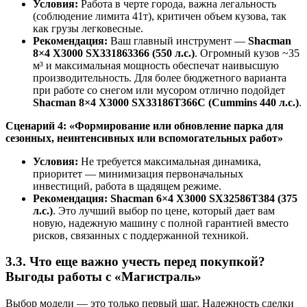
Условия:
Работа в черте города, важна легальность
(соблюдение лимита 41т), критичен объем кузова, так
как грузы легковесные.
Рекомендация:
Ваш главный инструмент —
Shacman
8×4 X3000 SX331863366 (550 л.с.)
. Огромный кузов ~35
м³ и максимальная мощность обеспечат наивысшую
производительность. Для более бюджетного варианта
при работе со снегом или мусором отлично подойдет
Shacman 8×4 X3000 SX33186T366С (Cummins 440 л.с.)
.
Сценарий 4: «Формирование или обновление парка для
сезонных, неинтенсивных или вспомогательных работ»
Условия:
Не требуется максимальная динамика,
приоритет — минимизация первоначальных
инвестиций, работа в щадящем режиме.
Рекомендация:
Shacman 6×4 X3000 SX32586T384 (375
л.с.)
. Это лучший выбор по цене, который дает вам
новую, надежную машину с полной гарантией вместо
рисков, связанных с поддержанной техникой.
3.3. Что еще важно учесть перед покупкой?
Выгоды работы с «Магистраль»
Выбор модели — это только первый шаг. Надежность сделки