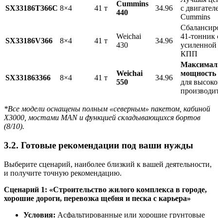
Cummins
SX33186T366С
8×4
41 т
34.96
с двигател
440
Cummins
Сбалансир
Weichai
41-тонник 
SX33186V366
8×4
41 т
34.96
430
усиленной
КПП
Максимал
Weichai
мощность 
SX331863366
8×4
41 т
34.96
550
для высок
производи
*Все модели оснащены полным «северным» пакетом, кабиной
X3000, мостами MAN и функцией складывающихся бортов
(8/10).
3.2. Готовые рекомендации под ваши нужды
Выберите сценарий, наиболее близкий к вашей деятельности,
и получите точную рекомендацию.
Сценарий 1: «Строительство жилого комплекса в городе,
хорошие дороги, перевозка щебня и песка с карьера»
Условия:
Асфальтированные или хорошие грунтовые