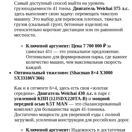
Самый доступный способ выйти на уровень
грузоподъемности 41 тонна.
Двигатель Weichai 375 л.с.
здесь выполняет свою задачу: перемещать тяжелую
машину. Это выбор для перевозок плотных, тяжелых
грузов (скальный грунт, бетонные изделия) на
относительно короткие дистанции или по равнинной
местности.
Ключевой аргумент:
Цена 7 700 000 ₽
за
самосвал 41т — это уникальное предложение.
Оптимально для формирования парка, где важнее
количество машин, чем максимальная скорость
каждой.
Оптимальный тяжеловес (Shacman 8×4 X3000
SX33186V366)
Как и в сегменте 6×4, здесь есть своя «золотая
середина».
Двигатель Weichai 430 л.с.
в паре с
усиленной КПП (12JSDX220TA-B)
и
мощной
передней осью 9.5T MAN
— это сбалансированный
комплект для большинства задач 41-тонника.
Достаточно мощности для уверенной езды с полной
загрузкой, усиленная конструкция для российских дорог.
Ключевой аргумент:
Надежность и достаточная