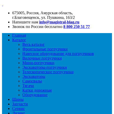
675005, Россия, Амурская область,
г.Благовещенск, ул. Пушкина, 163/2
Напишите нам
info@magistral-blag.ru
Звонок по России бесплатно
8 800 250 51 77
Главная
Каталог
Весь каталог
Фронтальные погрузчики
Навесное оборудование для погрузчиков
Вилочные погрузчики
Мини-погрузчики
Экскаваторы-погрузчики
Телескопические погрузчики
Экскаваторы
Самосвалы
Тягачи
Катки дорожные
Оборудование
Шины
Запчасти
Сервис
Лизинг