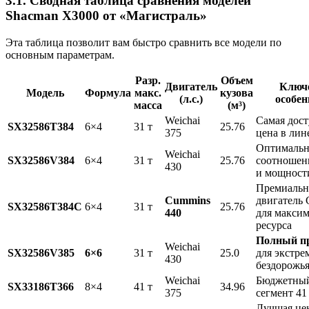
3.1. Сводная таблица сравнения моделей
Shacman X3000 от «Магистраль»
Эта таблица позволит вам быстро сравнить все модели по
основным параметрам.
Разр.
Объем
Двигатель
Ключ
Модель
Формула
макс.
кузова
(л.с.)
особен
масса
(м³)
Weichai
Самая дос
SX32586T384
6×4
31 т
25.76
375
цена в лин
Оптимальн
Weichai
SX32586V384
6×4
31 т
25.76
соотношен
430
и мощност
Премиаль
Cummins
двигатель
SX32586T384С
6×4
31 т
25.76
440
для макси
ресурса
Полный п
Weichai
SX32586V385
6×6
31 т
25.0
для экстре
430
бездорожь
Weichai
Бюджетный
SX33186T366
8×4
41 т
34.96
375
сегмент 41
Лучшая цен