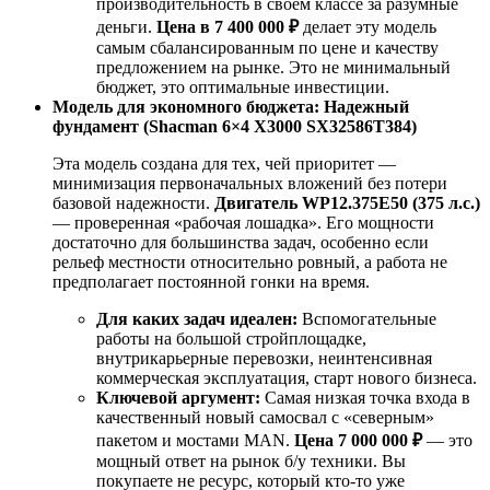
производительность в своем классе за разумные
деньги.
Цена в 7 400 000 ₽
делает эту модель
самым сбалансированным по цене и качеству
предложением на рынке. Это не минимальный
бюджет, это оптимальные инвестиции.
Модель для экономного бюджета: Надежный
фундамент (Shacman 6×4 X3000 SX32586T384)
Эта модель создана для тех, чей приоритет —
минимизация первоначальных вложений без потери
базовой надежности.
Двигатель WP12.375E50 (375 л.с.)
— проверенная «рабочая лошадка». Его мощности
достаточно для большинства задач, особенно если
рельеф местности относительно ровный, а работа не
предполагает постоянной гонки на время.
Для каких задач идеален:
Вспомогательные
работы на большой стройплощадке,
внутрикарьерные перевозки, неинтенсивная
коммерческая эксплуатация, старт нового бизнеса.
Ключевой аргумент:
Самая низкая точка входа в
качественный новый самосвал с «северным»
пакетом и мостами MAN.
Цена 7 000 000 ₽
— это
мощный ответ на рынок б/у техники. Вы
покупаете не ресурс, который кто-то уже