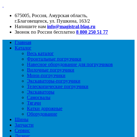
675005, Россия, Амурская область,
г.Благовещенск, ул. Пушкина, 163/2
Напишите нам
info@magistral-blag.ru
Звонок по России бесплатно
8 800 250 51 77
Главная
Каталог
Весь каталог
Фронтальные погрузчики
Навесное оборудование для погрузчиков
Вилочные погрузчики
Мини-погрузчики
Экскаваторы-погрузчики
Телескопические погрузчики
Экскаваторы
Самосвалы
Тягачи
Катки дорожные
Оборудование
Шины
Запчасти
Сервис
Лизинг