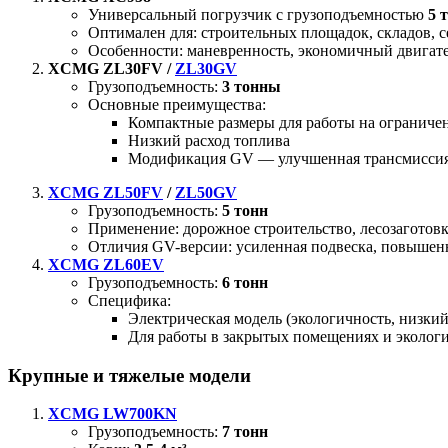
Универсальный погрузчик с грузоподъемностью
5 
Оптимален для: строительных площадок, складов, с
Особенности: маневренность, экономичный двигате
XCMG ZL30FV /
ZL30GV
Грузоподъемность:
3 тонны
Основные преимущества:
Компактные размеры для работы на ограниче
Низкий расход топлива
Модификация GV — улучшенная трансмисси
XCMG ZL50FV
/
ZL50GV
Грузоподъемность:
5 тонн
Применение: дорожное строительство, лесозагото
Отличия GV-версии: усиленная подвеска, повышен
XCMG ZL60EV
Грузоподъемность:
6 тонн
Специфика:
Электрическая модель (экологичность, низки
Для работы в закрытых помещениях и эколог
Крупные и тяжелые модели
XCMG LW700KN
Грузоподъемность:
7 тонн