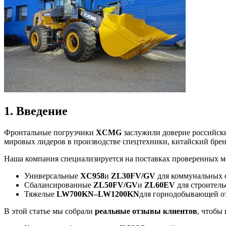
1. Введение
Фронтальные погрузчики
XCMG
заслужили доверие российски
мировых лидеров в производстве спецтехники, китайский брен
Наша компания специализируется на поставках проверенных 
Универсальные
XC958
и
ZL30FV/GV
для коммунальных с
Сбалансированные
ZL50FV/GV
и
ZL60EV
для строитель
Тяжелые
LW700KN–LW1200KN
для горнодобывающей о
В этой статье мы собрали
реальные отзывы клиентов
, чтобы