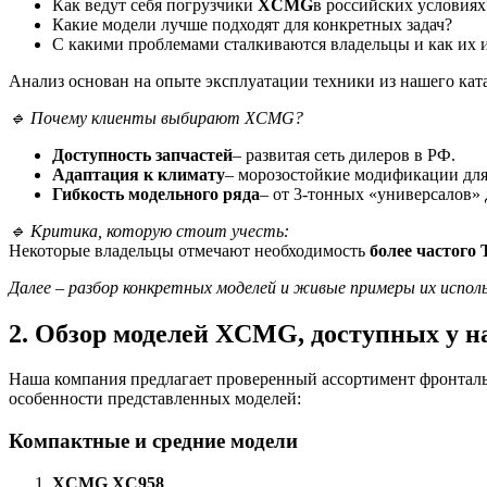
Как ведут себя погрузчики
XCMG
в российских условиях
Какие модели лучше подходят для конкретных задач?
С какими проблемами сталкиваются владельцы и как их 
Анализ основан на опыте эксплуатации техники из нашего ката
🔹
Почему клиенты выбирают XCMG?
Доступность запчастей
– развитая сеть дилеров в РФ.
Адаптация к климату
– морозостойкие модификации дл
Гибкость модельного ряда
– от 3-тонных «универсалов» 
🔹
Критика, которую стоит учесть:
Некоторые владельцы отмечают необходимость
более частого
Далее – разбор конкретных моделей и живые примеры их исполь
2. Обзор моделей XCMG, доступных у 
Наша компания предлагает проверенный ассортимент фронталь
особенности представленных моделей:
Компактные и средние модели
XCMG XC958