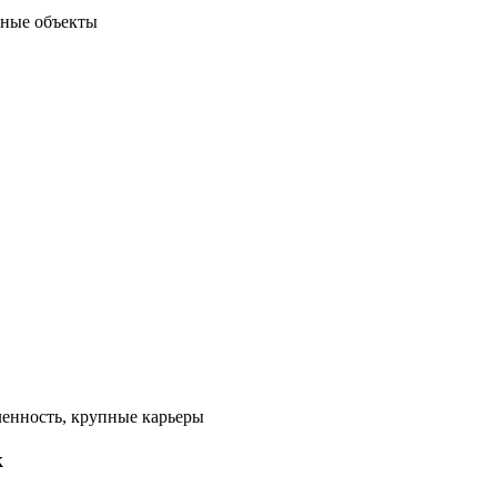
ьные объекты
нность, крупные карьеры
к