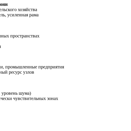
тонн
ельского хозяйства
ль, усиленная рама
нных пространствах
я
вки, промышленные предприятия
ный ресурс узлов
й уровень шума)
ически чувствительных зонах