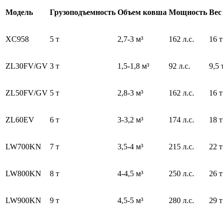
Модель
Грузоподъемность
Объем ковша
Мощность
Вес
XC958
5 т
2,7-3 м³
162 л.с.
16 т
ZL30FV/GV
3 т
1,5-1,8 м³
92 л.с.
9,5 
ZL50FV/GV
5 т
2,8-3 м³
162 л.с.
16 т
ZL60EV
6 т
3-3,2 м³
174 л.с.
18 т
LW700KN
7 т
3,5-4 м³
215 л.с.
22 т
LW800KN
8 т
4-4,5 м³
250 л.с.
26 т
LW900KN
9 т
4,5-5 м³
280 л.с.
29 т