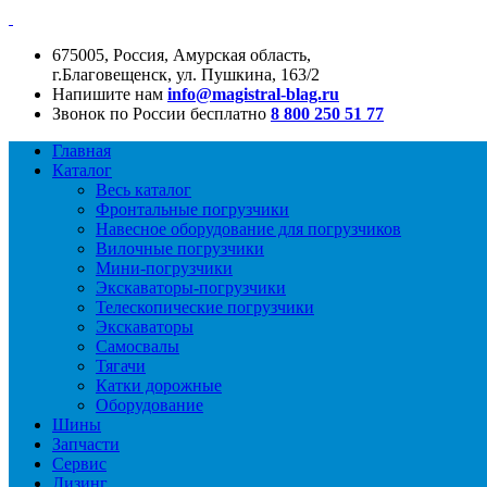
675005, Россия, Амурская область,
г.Благовещенск, ул. Пушкина, 163/2
Напишите нам
info@magistral-blag.ru
Звонок по России бесплатно
8 800 250 51 77
Главная
Каталог
Весь каталог
Фронтальные погрузчики
Навесное оборудование для погрузчиков
Вилочные погрузчики
Мини-погрузчики
Экскаваторы-погрузчики
Телескопические погрузчики
Экскаваторы
Самосвалы
Тягачи
Катки дорожные
Оборудование
Шины
Запчасти
Сервис
Лизинг