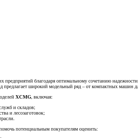
х предприятий благодаря оптимальному сочетанию надежности,
д предлагает широкий модельный ряд – от компактных машин дл
моделей
XCMG
, включая:
лужб и складов;
ства и лесозаготовок;
трасли.
 помочь потенциальным покупателям оценить: