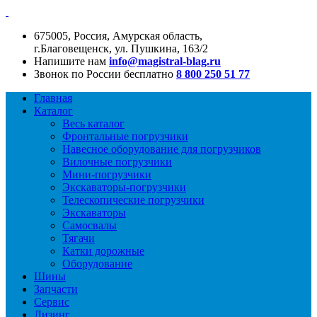
675005, Россия, Амурская область,
г.Благовещенск, ул. Пушкина, 163/2
Напишите нам
info@magistral-blag.ru
Звонок по России бесплатно
8 800 250 51 77
Главная
Каталог
Весь каталог
Фронтальные погрузчики
Навесное оборудование для погрузчиков
Вилочные погрузчики
Мини-погрузчики
Экскаваторы-погрузчики
Телескопические погрузчики
Экскаваторы
Самосвалы
Тягачи
Катки дорожные
Оборудование
Шины
Запчасти
Сервис
Лизинг