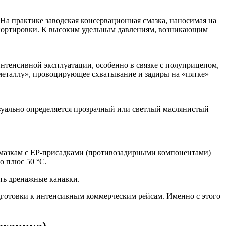
 На практике заводская консервационная смазка, наносимая на
нспортировки. К высоким удельным давлениям, возникающим
нтенсивной эксплуатации, особенно в связке с полуприцепом,
 металлу», провоцирующее схватывание и задиры на «пятке»
зуально определяется прозрачный или светлый маслянистый
 смазкам с EP-присадками (противозадирными компонентами)
о плюс 50 °С.
ать дренажные канавки.
дготовки к интенсивным коммерческим рейсам. Именно с этого