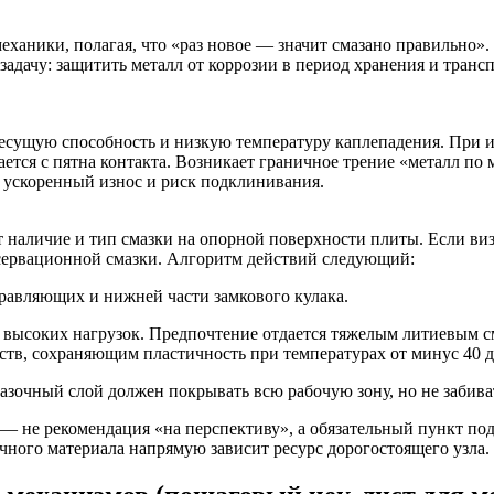
еханики, полагая, что «раз новое — значит смазано правильно».
задачу: защитить металл от коррозии в период хранения и тра
есущую способность и низкую температуру каплепадения. При и
ется с пятна контакта. Возникает граничное трение «металл по
 ускоренный износ и риск подклинивания.
 наличие и тип смазки на опорной поверхности плиты. Если ви
нсервационной смазки. Алгоритм действий следующий:
правляющих и нижней части замкового кулака.
ях высоких нагрузок. Предпочтение отдается тяжелым литиевым
тв, сохраняющим пластичность при температурах от минус 40 д
азочный слой должен покрывать всю рабочую зону, но не забив
— не рекомендация «на перспективу», а обязательный пункт по
очного материала напрямую зависит ресурс дорогостоящего узла.