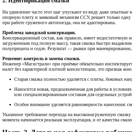
2. Идентификация смазки
На удивление часто этот шаг упускают из виду даже опытные м
опорную плиту и замковый механизм ССУ, решает только одну 
при работе груженого автопоезда, она не адаптирована.
Проблема заводской консервации.
Консервационный состав, как правило, имеет недостаточную н
загруженным под полную массу, такая смазка быстро выдавлива
полуприцепа и седле. Результат — рывки при маневрировании,
Решение: контроль и замена смазки.
Инженер «Магистрали» при приёмке обязательно инспектирует
налет без характерной плотной консистенции, это признак ко
Старая смазка полностью удаляется с плиты, боковых на
Наносится новая, предназначенная для работы в услови
или специализированным составам для седельных устройс
Особое внимание уделяется равномерности нанесения: см
Указанное требование перехода на высоконагруженную смазку 
момента начинается реальная эксплуатация, и от качества смаз