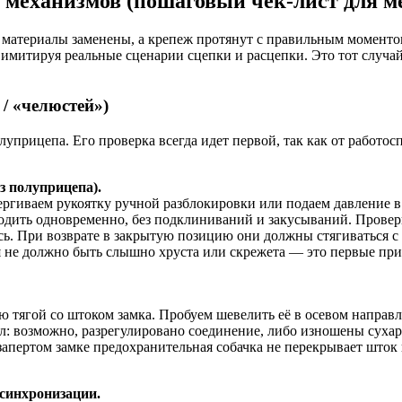
х механизмов (пошаговый чек-лист для м
е материалы заменены, а крепеж протянут с правильным моменто
митируя реальные сценарии сцепки и расцепки. Это тот случай, 
/ «челюстей»)
рицепа. Его проверка всегда идет первой, так как от работосп
з полуприцепа).
ргиваем рукоятку ручной разблокировки или подаем давление в
одить одновременно, без подклиниваний и закусываний. Провер
сь. При возврате в закрытую позицию они должны стягиваться с
не должно быть слышно хруста или скрежета — это первые приз
ую тягой со штоком замка. Пробуем шевелить её в осевом напр
ал: возможно, разрегулировано соединение, либо изношены суха
запертом замке предохранительная собачка не перекрывает шток
 синхронизации.