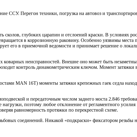
ние ССУ. Перегон техники, погрузка на автовоз и транспортиро
ь сколов, глубоких царапин и отслоений краски. В условиях ро
евращается в коррозионную раковину. Особенно уязвимы места 
ирует его в приемочной ведомости и принимает решение о лока
х коварных неисправностей. Внешне оно может быть незаметным
оходит контроль динамометрическим ключом. Момент затяжки в
стами MAN 16T) моменты затяжки крепежных гаек седла находят
оподвеской и передаточным числом заднего моста 2.846 требова
ые нагрузки, поэтому любое отклонение от регламентного усили
оверяя равномерность протяжки по перекрестной схеме.
зьбовых соединений. Никакой «подкраски» фиксатором резьбы н