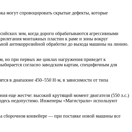
вка могут спровоцировать скрытые дефекты, которые
ссийских зим, когда дороги обрабатываются агрессивными
прилегания монтажных пластин к раме и зоны вокруг
льной антикоррозийной обработке до выхода машины на линию.
, но при первых же циклах нагружения приведет к
ыбирается согласно заводским картам, специфичным для
ся в диапазоне 450–550 Н·м, в зависимости от типа
ния еще жестче: высокий крутящий момент двигателя (550 л.с.)
я здесь недопустимо. Инженеры «Магистрали» используют
а сборочном конвейере — при поставке новой машины все