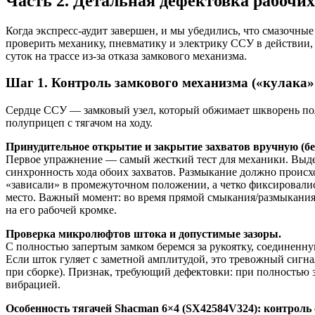
Часть 2. Детальная дефектовка рабочи
Когда экспресс-аудит завершен, и мы убедились, что смазочны
проверить механику, пневматику и электрику ССУ в действии, и
суток на трассе из-за отказа замкового механизма.
Шаг 1. Контроль замкового механизма («кулака» 
Сердце ССУ — замковый узел, который обжимает шкворень полуп
полуприцеп с тягачом на ходу.
Принудительное открытие и закрытие захватов вручную (бе
Первое упражнение — самый жесткий тест для механики. Выде
синхронность хода обоих захватов. Размыкание должно происх
«зависали» в промежуточном положении, а четко фиксировали
место. Важный момент: во время прямой смыкания/размыкания 
на его рабочей кромке.
Проверка микролюфтов штока и допустимые зазоры.
С полностью запертым замком беремся за рукоятку, соединенн
Если шток гуляет с заметной амплитудой, это тревожный сигн
при сборке). Признак, требующий дефектовки: при полностью 
вибрацией.
Особенность тягачей Shacman 6×4 (SX42584V324): контроль