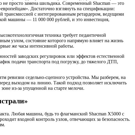
то не просто замена шильдика. Современный Shacman — это
европейцам». Достаточно взглянуть на спецификации:
ной трансмиссией с интегрированным ретардером, ведущими
кой машины — 11 000 000 рублей, и это инвестиция,
 Высокотехнологичная техника требует педантичной
ным узлом, состояние которого напрямую влияет на жизнь
первые же часы интенсивной работы.
енностей заводских регулировок или эффектов естественной
афик подачи транспорта под погрузку, до тяжелого ДТП,
м ревизии седельно-сцепного устройства. Мы разберем, на
перед выходом на линию. Такой подход позволяет исключить
 зоне из-за упущенной на старте мелочи.
истрали»
акта. Любая машина, будь то флагманский Shacman X5000 с
ходит входной контроль узлов, отвечающих за безопасность.
ям.