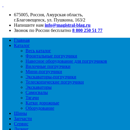
675005, Россия, Амурская область,
г.Благовещенск, ул. Пушкина, 163/2
Напишите нам
info@magistral-blag.ru
Звонок по России бесплатно
8 800 250 51 77
Главная
Каталог
Весь каталог
Фронтальные погрузчики
Навесное оборудование для погрузчиков
Вилочные погрузчики
Мини-погрузчики
Экскаваторы-погрузчики
Телескопические погрузчики
Экскаваторы
Самосвалы
Тягачи
Катки дорожные
Оборудование
Шины
Запчасти
Сервис
Лизинг