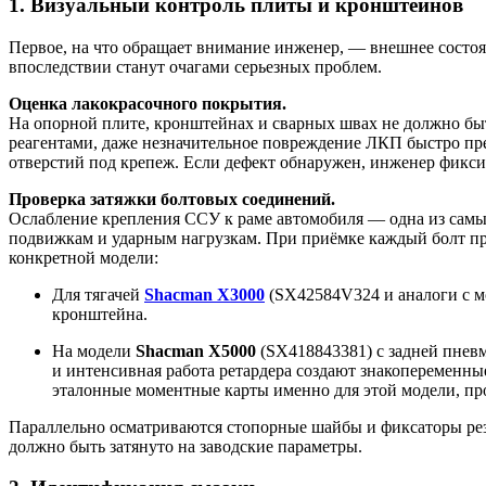
1. Визуальный контроль плиты и кронштейнов
Первое, на что обращает внимание инженер, — внешнее состоя
впоследствии станут очагами серьезных проблем.
Оценка лакокрасочного покрытия.
На опорной плите, кронштейнах и сварных швах не должно быт
реагентами, даже незначительное повреждение ЛКП быстро пр
отверстий под крепеж. Если дефект обнаружен, инженер фикс
Проверка затяжки болтовых соединений.
Ослабление крепления ССУ к раме автомобиля — одна из самы
подвижкам и ударным нагрузкам. При приёмке каждый болт пр
конкретной модели:
Для тягачей
Shacman X3000
(SX42584V324 и аналоги с мо
кронштейна.
На модели
Shacman X5000
(SX418843381) с задней пневм
и интенсивная работа ретардера создают знакопеременн
эталонные моментные карты именно для этой модели, пр
Параллельно осматриваются стопорные шайбы и фиксаторы ре
должно быть затянуто на заводские параметры.