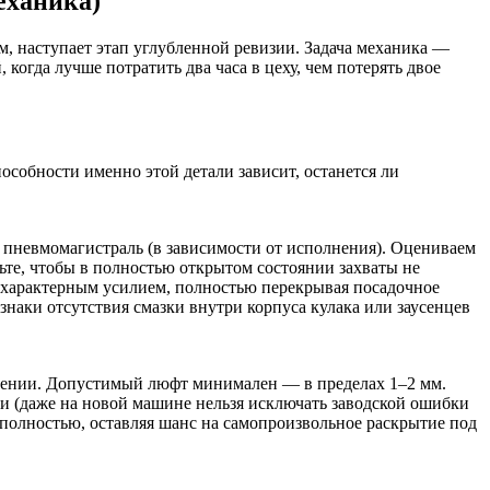
еханика)
м, наступает этап углубленной ревизии. Задача механика —
когда лучше потратить два часа в цеху, чем потерять двое
особности именно этой детали зависит, останется ли
 пневмомагистраль (в зависимости от исполнения). Оцениваем
ьте, чтобы в полностью открытом состоянии захваты не
 характерным усилием, полностью перекрывая посадочное
наки отсутствия смазки внутри корпуса кулака или заусенцев
авлении. Допустимый люфт минимален — в пределах 1–2 мм.
ри (даже на новой машине нельзя исключать заводской ошибки
 полностью, оставляя шанс на самопроизвольное раскрытие под