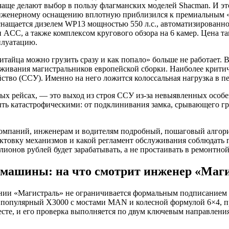
чаще делают выбор в пользу флагманских моделей Shacman. И э
инженерному оснащению вплотную приблизился к премиальным «
снащается дизелем WP13 мощностью 550 л.с., автоматизирован
CC, а также комплексом кругового обзора на 6 камер. Цена та
плуатацию.
итайца можно грузить сразу и как попало» больше не работает.
живания магистральников европейской сборки. Наиболее критич
ойство (ССУ). Именно на него ложится колоссальная нагрузка в 
вых рейсах, — это выход из строя ССУ из-за невыявленных особ
ыть катастрофическими: от подклинивания замка, срывающего гр
компаний, инженерам и водителям подробный, пошаговый алгорит
ектовку механизмов и какой регламент обслуживания соблюдать 
лионов рублей будет зарабатывать, а не простаивать в ремонтной
и машины: на что смотрит инженер «Маг
ании «Магистраль» не ограничивается формальным подписанием 
популярный X3000 с мостами MAN и колесной формулой 6×4, про
есте, и его проверка выполняется по двум ключевым направлени