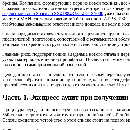
бренды. Компании, формирующие парк из новой техники, всё 
сложный, высокотехнологичный агрегат, который по своему 
седельный тягач Shacman SX418843381 4×2 X5000
уже в базе о
мостами MAN, системами активной безопасности AEBS, ESC и A
требующая максимально ответственного подхода к вводу в экс
Смена парадигмы заключается в том, что архаичное правило «к
предполетной подготовки, сопоставимой с регламентами обслу
экипажа и сохранность груза, является седельно-сцепное устр
Главный риск, подстерегающий владельца нового тягача в пер
усадки материалов в период приработки. Последствия могут б
вызванного самопроизвольной расцепкой.
Цель данной статьи — предоставить техническому персоналу 
какие узлы обратить внимание при приёмке, как провести деф
простой техники и гарантировать, что тягач стоимостью 11 мил
Часть 1. Экспресс-аудит при получени
Процедура передачи нового седельного тягача клиенту в комп
550-сильным двигателем и автоматизированной коробкой либо 
Седельно-сцепное устройство в этом списке стоит на первом м